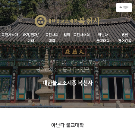
답변
복천사소개
과거/현재/
복천사의
법회
복천사소식
아난다
경전
미래
매력
불교대학
영어강독
아름다운 자연이 깃든 유서깊은 부산 사찰
봉래산의 신비롭고 유서깊은 사찰
대한불교조계종 복천사
아난다 불교대학