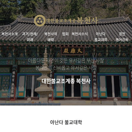
복천사소개
과거/현재/
복천사의
법회
복천사소식
아난다
경전
미래
매력
불교대학
영어강독
아름다운 자연이 깃든 유서깊은 부산 사찰
봉래산의 신비롭고 유서깊은 사찰
대한불교조계종 복천사
아난다 불교대학