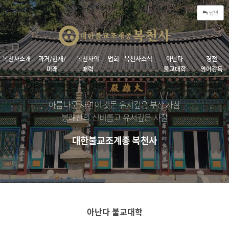
답변
복천사소개
과거/현재/
복천사의
법회
복천사소식
아난다
경전
미래
매력
불교대학
영어강독
아름다운 자연이 깃든 유서깊은 부산 사찰
봉래산의 신비롭고 유서깊은 사찰
대한불교조계종 복천사
아난다 불교대학