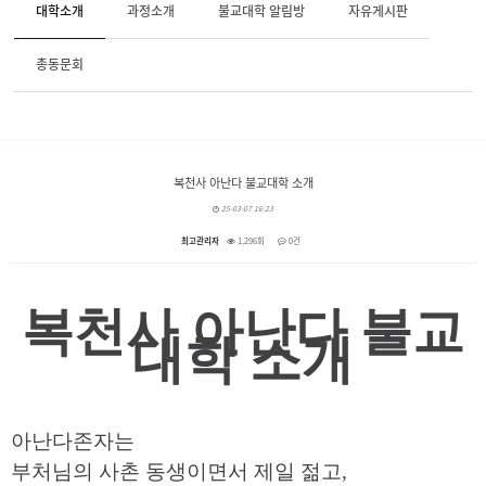
대학소개
과정소개
불교대학 알림방
자유게시판
총동문회
복천사 아난다 불교대학 소개
25-03-07 16:23
최고관리자
1,296회
0건
본문
복천사 아난다 불교
대학 소개
아난다존자는
부처님의 사촌 동생이면서 제일 젊고
,