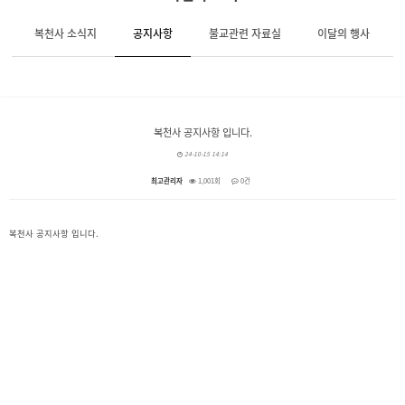
복천사 소식지
공지사항
불교관련 자료실
이달의 행사
복천사 공지사항 입니다.
24-10-15 14:14
최고관리자
1,001회
0건
본문
복천사 공지사항 입니다.