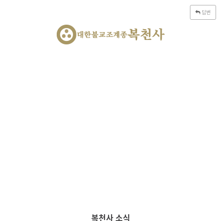
답변
복천사소개
과거/현재/
복천사의
법회
복천사소식
아난다
경전
미래
매력
불교대학
영어강독
아름다운 자연이 깃든 유서깊은 부산 사찰
봉래산의 신비롭고 유서깊은 사찰
대한불교조계종 복천사
복천사 소식