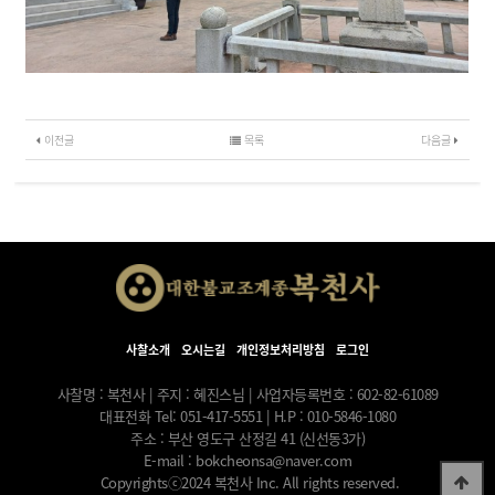
이전글
목록
다음글
사찰소개
오시는길
개인정보처리방침
로그인
사찰명 : 복천사 | 주지 : 혜진스님 | 사업자등록번호 : 602-82-61089
대표전화 Tel: 051-417-5551 | H.P : 010-5846-1080
주소 : 부산 영도구 산정길 41 (신선동3가)
E-mail :
bokcheonsa@naver.com
Copyrightsⓒ2024 복천사 Inc. All rights reserved.