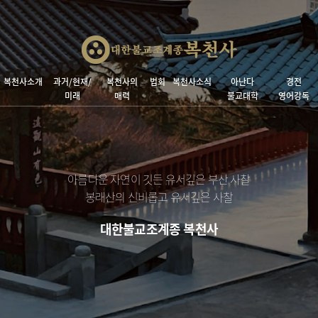
복천사소개
과거/현재/
복천사의
법회
복천사소식
아난다
경전
미래
매력
불교대학
영어강독
아름다운 자연이 깃든 유서깊은 부산 사찰
봉래산의 신비롭고 유서깊은 사찰
대한불교조계종 복천사